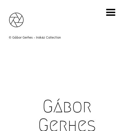
Confabulation, Neue Ordnung, 2013
Digital photo, giclée print, 90 x 120 cm
Owned by Irokéz Collection
© Gábor Gerhes - Irokéz Collection
Gábor
Gerhes