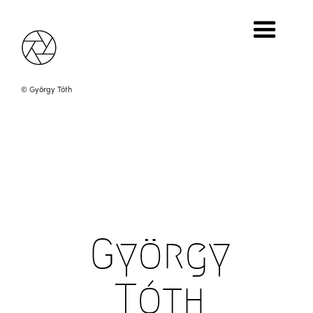
Self-portrait, 1990
Print, 90 x 80 cm
Erdész Gallery
© György Tóth
György
Tóth