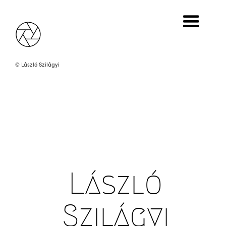
Sprout, 2007/2007
Contact copy on Forte paper, 18 x 24 cm
Private property
© László Szilágyi
László
Szilágyi