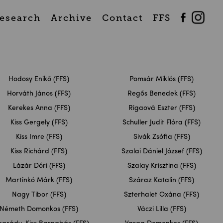
esearch
Archive
Contact
FFS
Hodosy Enikő (FFS)
Pomsár Miklós (FFS)
Horváth János (FFS)
Regős Benedek (FFS)
Kerekes Anna (FFS)
Rigaová Eszter (FFS)
Kiss Gergely (FFS)
Schuller Judit Flóra (FFS)
Kiss Imre (FFS)
Sivák Zsófia (FFS)
Kiss Richárd (FFS)
Szalai Dániel József (FFS)
Lázár Dóri (FFS)
Szalay Krisztina (FFS)
Martinkó Márk (FFS)
Száraz Katalin (FFS)
Nagy Tibor (FFS)
Szterhalet Oxána (FFS)
Németh Domonkos (FFS)
Váczi Lilla (FFS)