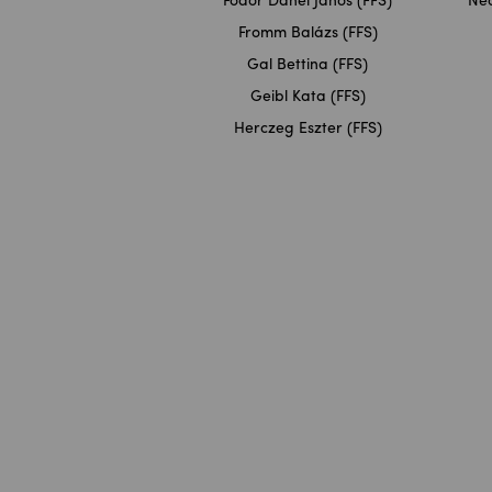
Fodor Dánel János (FFS)
Neo
Fromm Balázs (FFS)
Gal Bettina (FFS)
Geibl Kata (FFS)
Herczeg Eszter (FFS)