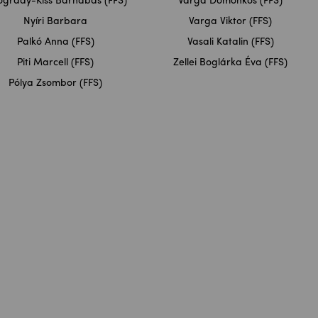
grády-Kiss Barnabás (FFS)
Varga Domonkos (FFS)
Nyíri Barbara
Varga Viktor (FFS)
Palkó Anna (FFS)
Vasali Katalin (FFS)
Piti Marcell (FFS)
Zellei Boglárka Éva (FFS)
Pólya Zsombor (FFS)